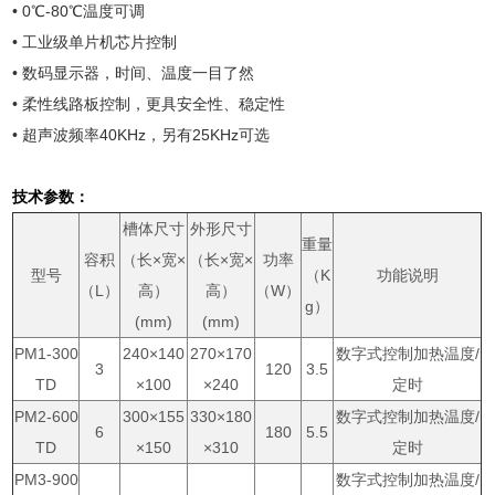
• 0℃-80℃温度可调
• 工业级单片机芯片控制
• 数码显示器，时间、温度一目了然
• 柔性线路板控制，更具安全性、稳定性
• 超声波频率40KHz，另有25KHz可选
技术参数：
槽体尺寸
外形尺寸
重量
容积
（长×宽×
（长×宽×
功率
型号
（K
功能说明
（L）
高）
高）
（W）
g）
(mm)
(mm)
PM1-300
240×140
270×170
数字式控制加热温度/
3
120
3.5
TD
×100
×240
定时
PM2-600
300×155
330×180
数字式控制加热温度/
6
180
5.5
TD
×150
×310
定时
PM3-900
数字式控制加热温度/