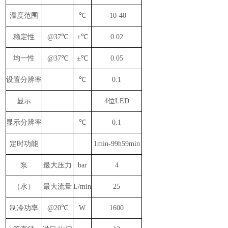
温度范围
℃
-10-40
稳定性
@37℃
±℃
0.02
均一性
@37℃
±℃
0.05
设置分辨率
℃
0.1
显示
4位LED
显示分辨率
℃
0.1
定时功能
1min-99h59min
泵
最
大压力
bar
4
（水）
最
大流量
L/min
25
制冷功率
@20℃
W
1600