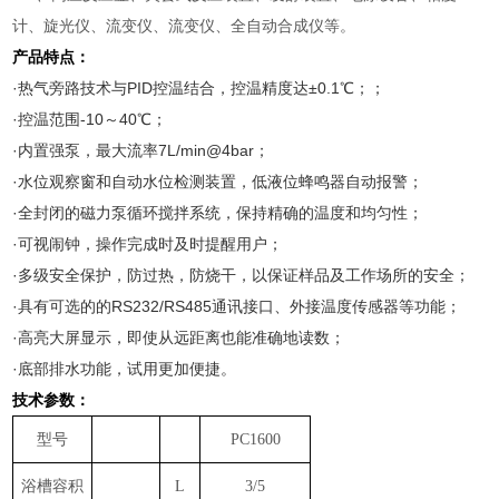
计、旋光仪、流变仪、流变仪、全自动合成仪等。
产品特点：
·热气旁路技术与PID控温结合，控温精度达±0.1℃；；
·控温范围-10～40℃；
·内置强泵，最大流率7L/min@4bar；
·水位观察窗和自动水位检测装置，低液位蜂鸣器自动报警；
·全封闭的磁力泵循环搅拌系统，保持精确的温度和均匀性；
·可视闹钟，操作完成时及时提醒用户；
·多级安全保护，防过热，防烧干，以保证样品及工作场所的安全；
·具有可选的的RS232/RS485通讯接口、外接温度传感器等功能；
·高亮大屏显示，即使从远距离也能准确地读数；
·底部排水功能，试用更加便捷。
技术参数：
型号
PC1600
浴槽容积
L
3/5