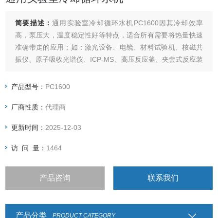
简要描述：
通用实验室冷却循环水机PC1600因其冷却效率
高，泵压大，温度稳定性好等特点，适合所有需要将热量快速
准确带走的应用；如：激光设备、电镜、材料试验机、核磁共
振仪、原子吸收光谱仪、ICP-MS、高压反应釜、夹套式反应装
置、发酵装置、电泳设备、粘度计、旋光仪、流变仪、流变
仪、全自动合成仪等。
产品型号：
PC1600
厂商性质：
代理商
更新时间：
2025-12-03
访 问 量：
1464
产品咨询
联系我们
产品分类
PRODUCT CATEGORY