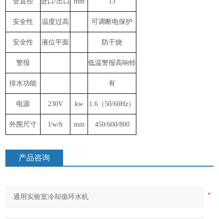
管直径
进口
/出口
mm
13
安全性
温度过高
可调断电保护
安全性
液位平面
防干烧
警报
低温警报高响铃
排水功能
有
电源
230V
kw
1.6（50/60Hz）
外围尺寸
l/w/h
mm
450/600/800
产品咨询