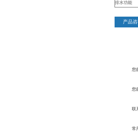
排水功能
产品咨
您
您
联
常