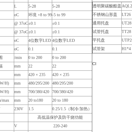
透明聚碳酸酯盖
AQL2
L
5-28
5-28
不锈钢山形盖
LT26
oC
环境 +8 to 99
-5 to 99
通用托盘
UT28
@ 37oC
±0.1
±0.1
试管托盘
TT28
@ 37oC
±0.1
±0.1
平托盘
UTP2
oC
4位数字LED
4位数字LED
试管架
H1*4
oC
0.1
0.1
围
/min
0 to 200
0 to 200
CI
幅
mm
22
22
mm
420 × 235
420 × 235
/W/H)
mm
480/295/200
480/295/200
/W/H
)
mm
700/380/420
700/380/420
/max
mm
20 to180
20 to 180
W
230V
1.5
0.25/1.5（制冷/加热）
高低温保护及防干烧功能
V
220-240