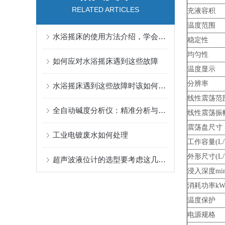
RELATED ARTICLES
充液容积
温度范围
水浴摇床的使用方法介绍，学会了吗？
稳定性
均匀性
如何应对水浴摇床遇到这些故障
温度显示
分辨率
水浴摇床遇到这些故障时该如何应对
线性震荡范
全自动碱度分析仪：精准分析与智能运维的得力助手
线性震荡振
震荡盘尺寸
工业电镀废水如何处理
工作容量(L
外形尺寸(
L
超声波液位计的选型要考虑这几个方面
浸入深度min
消耗功率k
温度保护
电源规格