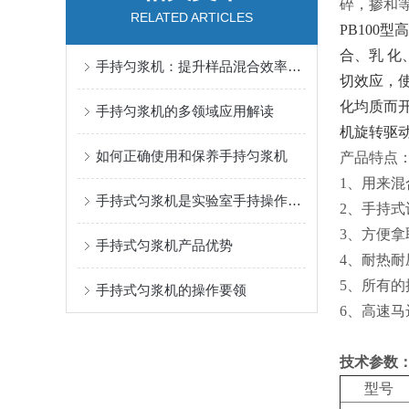
碎，掺和
RELATED ARTICLES
PB100
合、乳 
手持匀浆机：提升样品混合效率与品质的实用装备
切效应，使
化均质而
手持匀浆机的多领域应用解读
机旋转驱
如何正确使用和保养手持匀浆机
产品特点
1、用来
手持式匀浆机是实验室手持操作的理想选择
2、手持
3、方便
手持式匀浆机产品优势
4、耐热
5、所有
手持式匀浆机的操作要领
6、高速马达
技术参数
型号