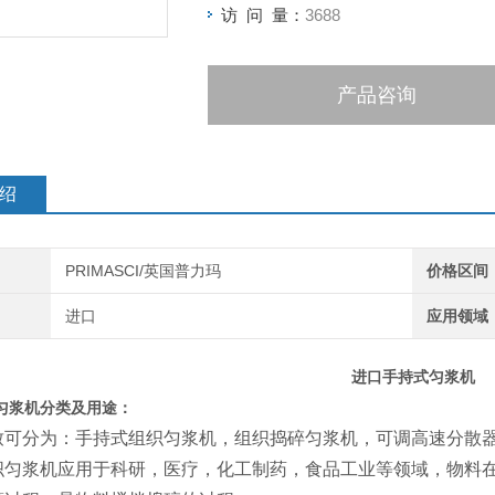
访 问 量：
3688
产品咨询
绍
PRIMASCI/英国普力玛
价格区间
进口
应用领域
进口手持式匀浆机
匀浆机
分类及用途：
致可分为：手持式组织匀浆机，组织捣碎匀浆机，可调高速分散器
织匀浆机应用于科研，医疗，化工制药，食品工业等领域，物料