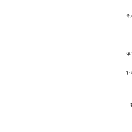
常
详
补