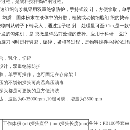
等过程，是物料搅拌捣碎的过程。
型高速组织匀浆机采用双重绝缘防护，手持式设 计，方便拿取，
化、均质，固体粉末在液体中的分散，植物或动物细胞组 织的捣碎
物料从转子下端吸入，通过定子喷 射，处理量可至0.1m,是一
开发的匀浆机，是 您微量样品前处理的
选择。
应用于科研，医疗
动旋刀同时进行劈裂，碾碎，掺和等过程，是物料搅拌捣碎的过
：
混合，乳化，切碎
式设计，双重绝缘防护
拿取，单手可操作，也可固定在存储架上
耐压的不锈钢探头可高温高压消毒
的探头都是可更换的且方便清洗
，速度为0-35000rpm ,10档可调，增量为3500 rpm
：
备注：PB100整套
工作体积 (ml)
探头直径 (mm)
探头长度(mm)