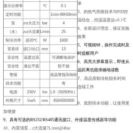
单
显示分辨率
℃
0.1
3、的热气旁路技术与PID控
定时功能
1min-99h59min
温结合，控温温度达±0.1℃
泵
zui大压力
bar
4
4、全新设计理念，保证实验
（水）
zui大流量
L/min
25
效果
制冷功率
@20℃
W
1600
5、可视闹钟，操作完成时及
管直径
进口/出口
mm
13
时提醒用户
安全性
温度过高
可调断电保护
6、高亮大屏幕显示，即使从
安全性
液位平面
防干烧
远距离也能准确地读数
警报
低温警报高响铃
7、高品质制冷机组长时间
排水功能
有
连续工作
电源
230V
kw
1.6（50/60Hz）
外围尺寸
l/w/h
mm
450/600/800
8、底部排水功能，让使用更
加便捷
9、具有可选的RS232/RS485通讯接口、外接温度传感器等功能
10、内置强泵，z大流速7L/min@4bar