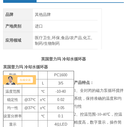
品牌
其他品牌
产地类别
进口
医疗卫生,环保,食品/农产品,化工,
应用领域
制药/生物制药
英国普力玛 冷却水循环器
英国普力玛 冷却水循环器
型号
PC1600
产品特点：
浴槽容积
L
3/5
1、全封闭的磁力泵循环搅拌
温度范围
℃
-10-40
系统，保持准确的温度和均
稳定性
@37℃
±℃
0.02
匀性
均一性
@37℃
±℃
0.05
2、控温范围-10-40℃，控温
设置分辨率
℃
0.1
精度高，数字显示，操作简
显示
4位LED