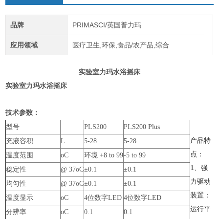
品牌
PRIMASCI/英国普力玛
应用领域
医疗卫生,环保,食品/农产品,综合
实验室力玛水浴摇床
实验室力玛水浴摇床
技术参数：
型号
PLS200
PLS200 Plus
产品特
充液容积
L
5-28
5-28
点：
温度范围
oC
环境 +8 to 99
-5 to 99
1、强
稳定性
@ 37oC
±0.1
±0.1
力驱动
均匀性
@ 37oC
±0.1
±0.1
装置：
温度显示
oC
4位数字LED
4位数字LED
运行平
分辨率
oC
0.1
0.1