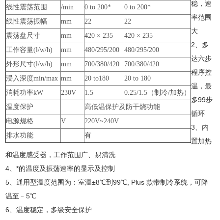
稳，速
线性震荡范围
/min
0 to 200*
0 to 200*
率范围
线性震荡振幅
mm
22
22
大
震荡盘尺寸
mm
420 × 235
420 × 235
2、多
工作容量(l/w/h)
mm
480/295/200
480/295/200
达六步
外形尺寸(l/w/h)
mm
700/380/420
700/380/420
程序控
浸入深度min/max
mm
20 to180
20 to 180
温，最
消耗功率kW
230V
1.5
0.25/1.5（制冷/加热）
多99步
温度保护
高低温保护及防干烧功能
循环
电源规格
V
220V~240V
3、内
排水功能
有
置加热
和温度感受器，工作范围广、易清洗
4、*的温度及振荡速率的显示及控制
5、通用型温度范围为：室温±8℃到99℃, Plus 款带制冷系统，可降
温至﹣5℃
6、温度稳定，多级安全保护