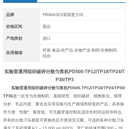
品牌
PRIMASCI/英国普力玛
价格区间
面议
产地类别
进口
环保,食品/农产品,生物产业,制药/生物制药,
应用领域
综合
实验室通用组织破碎分散匀浆机
PD500-TP12/TP18/TP24/T
P30/TP3
实验室通用组织破碎分散匀浆机
PD500-TP12/TP18/TP24/TP30/
TP36
是一款专为生物制药、基因研究、组织破碎、细胞浆化、病理
分析、乳品均质、聚合反应等实验与生产领域而研发的产品；具有操
作方便、性能*、噪音低、可无极变速控制且适合长时间运转等特点。
所有的分散刀头都是可更换的且方便清洗灭菌。可选的多种分散刀头
满足了其处理量从1 – 13,000 ml (H2O)，宽广的转速范围(300 – 28,