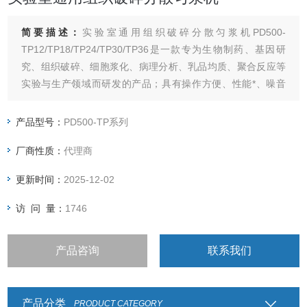
简要描述：
实验室通用组织破碎分散匀浆机PD500-
TP12/TP18/TP24/TP30/TP36是一款专为生物制药、基因研
究、组织破碎、细胞浆化、病理分析、乳品均质、聚合反应等
实验与生产领域而研发的产品；具有操作方便、性能*、噪音
低、可无极变速控制且适合长时间运转等特点。所有的分散刀
头都是可更换的且方便清洗灭菌。
产品型号：
PD500-TP系列
厂商性质：
代理商
更新时间：
2025-12-02
访 问 量：
1746
产品咨询
联系我们
产品分类
PRODUCT CATEGORY