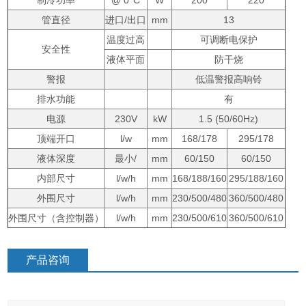
制冷功率
@ 0°C
W
200
220
管直径
进口/出口
mm
13
温度过高
可调断电保护
安全性
液体平面
防干烧
警报
低温警报高响铃
排水功能
有
电源
230V
kW
1.5 (50/60Hz)
顶端开口
l/w
mm
168/178
295/178
液体深度
最小/
mm
60/150
60/150
内部尺寸
l/w/h
mm
168/188/160
295/188/160
外围尺寸
l/w/h
mm
230/500/480
360/500/480
外围尺寸（含控制器）
l/w/h
mm
230/500/610
360/500/610
产品咨询