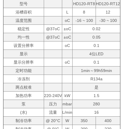
型号
HD120-RT8
HD120-RT12
浴槽容积
L
8
12
温度范围
oC
-16 ~ 100
-30 ~ 100
稳定性
@37oC
±oC
0.02
均一性
@37oC
±oC
0.05
设置分辨率
oC
0.1
显示
4位LED
显示分辨率
oC
0.1
定时功能
1min～99h59min
冷冻剂
R134a
两点校准
是
加热功率
220-240V
kW
1.5
泵
压力
mbar
280
(水)
流量
L/min
16
制冷功率
@ 20°C
W
350
400