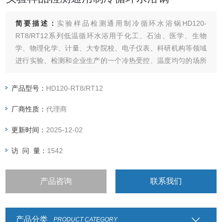
简要描述：
实验样品检测通用制冷循环水浴锅HD120-
RT8/RT12系列低温循环水浴用于化工、石油、医学、生物
学、物理化学、计量、大专院校、电子仪表、科研机构等领域
进行实验、检测和企业生产的一个冷热受控、温度均匀的场所
对试验样品或生产的产品进行恒定温度试验或测试，恒温糟控
制系统采用PID自动控制，LED数显，它的外循环泵可把糟内
产品型号：
HD120-RT8/RT12
恒温液体向外输出，蹭立糟外第二恒温场，扩大使用范围。
厂商性质：
代理商
更新时间：
2025-12-02
访 问 量：
1542
产品咨询
联系我们
产品分类
PRODUCT CATEGORY