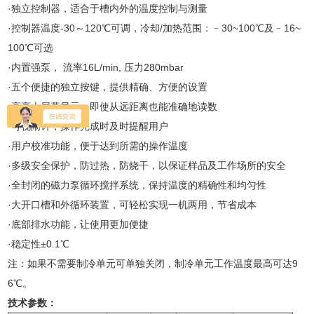
·独立控制器，适合于槽内外的温度控制与测量
·控制器温度-30～120℃可调，冷却/加热范围：﹣30~100℃及﹣16~
100℃可选
·内置强泵， 流率16L/min, 压力280mbar
·五个便捷的独立按键，提供精确、方便的设置
·高亮大屏幕显示，即使从远距离也能准确地读数
·可视闹钟，操作完成时及时提醒用户
·用户校准功能，便于达到所需的操作温度
·多级安全保护，防过热，防烧干，以保证样品及工作场所的安全
·全封闭的磁力泵循环搅拌系统，保持温度的精确性和均匀性
·大开口槽和外循环装置，可轻松实现一机两用，节省成本
·底部排水功能，让使用更加便捷
·稳定性±0.1℃
注：如果不需要制冷单元可单独关闭，制冷单元工作温度最高可达9
6℃。
技术参数：