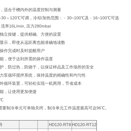
器，适合于槽内外的温度控制与测量
-30～120℃可调，冷却/加热范围：﹣30~100℃及﹣16~100℃可选
率16L/min, 压力280mbar
的独立按键，提供精确、方便的设置
幕显示，即使从远距离也能准确地读数
，操作完成时及时提醒用户
功能，便于达到所需的操作温度
保护，防过热，防烧干，以保证样品及工作场所的安全
磁力泵循环搅拌系统，保持温度的精确性和均匀性
和外循环装置，可轻松实现一机两用，节省成本
功能，让使用更加便捷
1℃
需要制冷单元可单独关闭，制冷单元工作温度最高可达96℃。
号
HD120-RT8
HD120-RT12