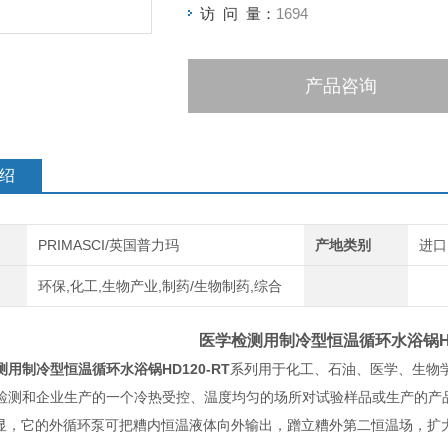
访 问 量：
1694
产品咨询
绍
PRIMASCI/英国普力玛
产地类别
进口
环保,化工,生物产业,制药/生物制药,综合
医学检测用制冷型恒温循环水浴锅
测用制冷型恒温循环水浴锅
HD120-RT
系列用于化工、石油、医学、生物
检测和企业生产的一个冷热受控、温度均匀的场所对试验样品或生产的产品
数显，它的外循环泵可把糟内恒温液体向外输出，蹭立糟外第二恒温场，扩