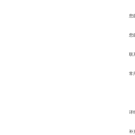
您
您
联
常
详
补