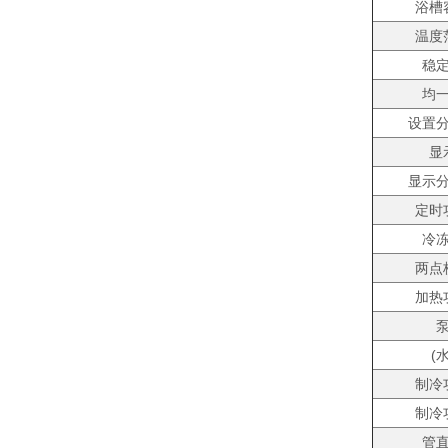
浴槽
温度
稳
均
设置
显
显示
定时
冷
两点
加热
(水
制冷
制冷
管