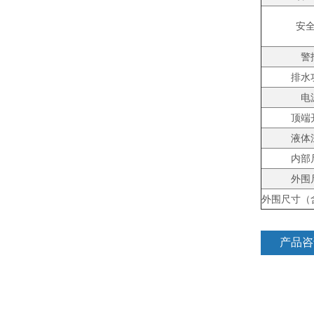
安
警
排水
电
顶端
液体
内部
外围
外围尺寸（
产品咨