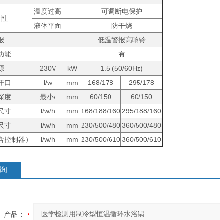
温度过高
可调断电保护
全性
液体平面
防干烧
报
低温警报高响铃
功能
有
源
230V
kW
1.5 (50/60Hz)
开口
l/w
mm
168/178
295/178
深度
最小/
mm
60/150
60/150
尺寸
l/w/h
mm
168/188/160
295/188/160
尺寸
l/w/h
mm
230/500/480
360/500/480
含控制器）
l/w/h
mm
230/500/610
360/500/610
询
产品：