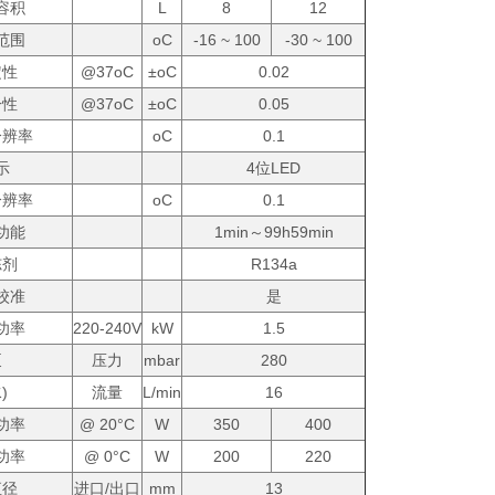
容积
L
8
12
范围
oC
-16 ~ 100
-30 ~ 100
定性
@37oC
±oC
0.02
一性
@37oC
±oC
0.05
分辨率
oC
0.1
示
4位LED
分辨率
oC
0.1
功能
1min～99h59min
冻剂
R134a
校准
是
功率
220-240V
kW
1.5
泵
压力
mbar
280
)
流量
L/min
16
功率
@ 20°C
W
350
400
功率
@ 0°C
W
200
220
直径
进口/出口
mm
13