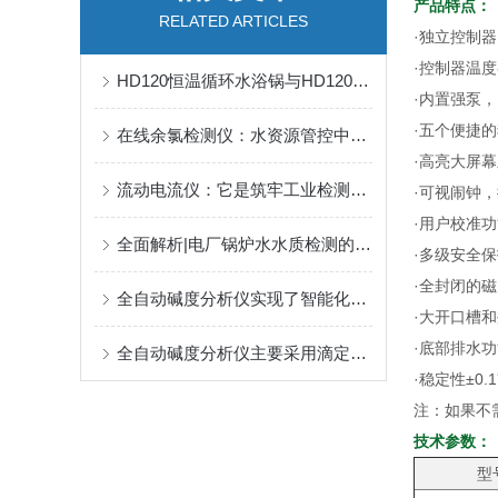
产品特点：
RELATED ARTICLES
·独立控制
·控制器温度
HD120恒温循环水浴锅与HD120-RT制冷型恒温水浴锅的相同与区别
·内置强泵， 流
·五个便捷
在线余氯检测仪：水资源管控中的余氯精准测量利器
·高亮大屏
流动电流仪：它是筑牢工业检测第一道防线
·可视闹钟
·用户校准
全面解析|电厂锅炉水水质检测的重要性及其常见检测项
·多级安全
·全封闭的
全自动碱度分析仪实现了智能化控制，出样速度快
·大开口槽
·底部排水
全自动碱度分析仪主要采用滴定法来测定碱度
·稳定性±0.
注：如果不
技术参数：
型